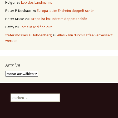
Holger
zu
Lob des Landmanns
Peter P. Neuhaus
zu
Europa ist im Endreim doppelt schön
Peter Kruse
zu
Europa ist im Endreim doppelt schön
Cathy
zu
Come in and find out
frater mosses zu lobdenberg
zu
Alles kann durch Kaffee verbessert
werden
Archive
Archive
Suchen
nach: