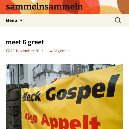
sammelnsammeln
Zum
Suchen
Menü
Inhalt
nach:
springen
meet & greet
20. Dezember 2012
Allgemein