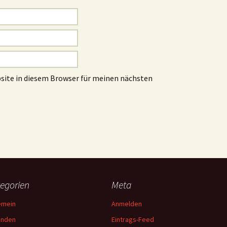
site in diesem Browser für meinen nächsten
egorien
Meta
emein
Anmelden
unden
Eintrags-Feed