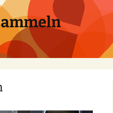
sammeln
n