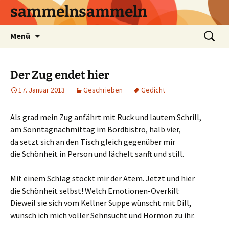
sammelnsammeln
Zum
Suchen
Menü
Inhalt
nach:
springen
Der Zug endet hier
17. Januar 2013
Geschrieben
Gedicht
Als grad mein Zug anfährt mit Ruck und lautem Schrill,
am Sonntagnachmittag im Bordbistro, halb vier,
da setzt sich an den Tisch gleich gegenüber mir
die Schönheit in Person und lächelt sanft und still.
Mit einem Schlag stockt mir der Atem. Jetzt und hier
die Schönheit selbst! Welch Emotionen-Overkill:
Dieweil sie sich vom Kellner Suppe wünscht mit Dill,
wünsch ich mich voller Sehnsucht und Hormon zu ihr.