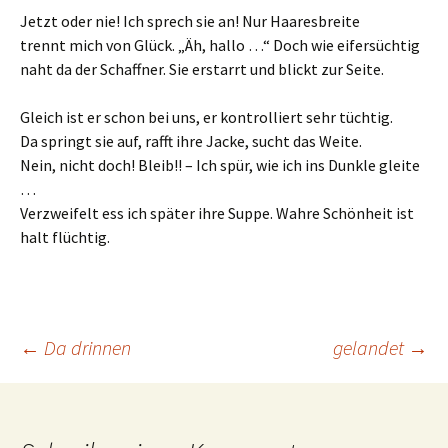
Jetzt oder nie! Ich sprech sie an! Nur Haaresbreite
trennt mich von Glück. „Äh, hallo …“ Doch wie eifersüchtig
naht da der Schaffner. Sie erstarrt und blickt zur Seite.
Gleich ist er schon bei uns, er kontrolliert sehr tüchtig.
Da springt sie auf, rafft ihre Jacke, sucht das Weite.
Nein, nicht doch! Bleib!! – Ich spür, wie ich ins Dunkle gleite
…
Verzweifelt ess ich später ihre Suppe. Wahre Schönheit ist
halt flüchtig.
Beitrags-
←
Da drinnen
gelandet
→
Navigation