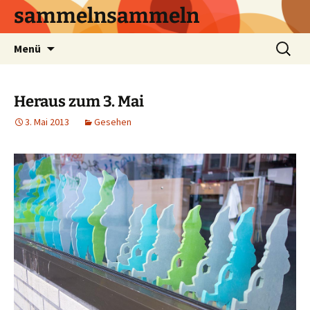
sammelnsammeln
Zum
Suchen
Menü
Inhalt
nach:
springen
Heraus zum 3. Mai
3. Mai 2013
Gesehen