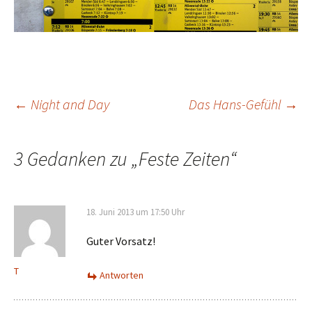
Beitrags-
←
Night and Day
Das Hans-Gefühl
→
Navigation
3 Gedanken zu „
Feste Zeiten
“
18. Juni 2013 um 17:50 Uhr
Guter Vorsatz!
T
Antworten