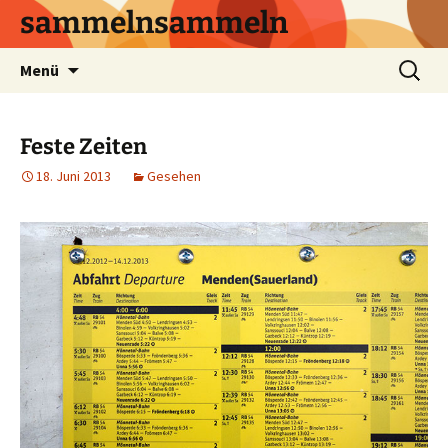
sammelnsammeln
Zum
Suchen
Menü
Inhalt
nach:
springen
Feste Zeiten
18. Juni 2013
Gesehen