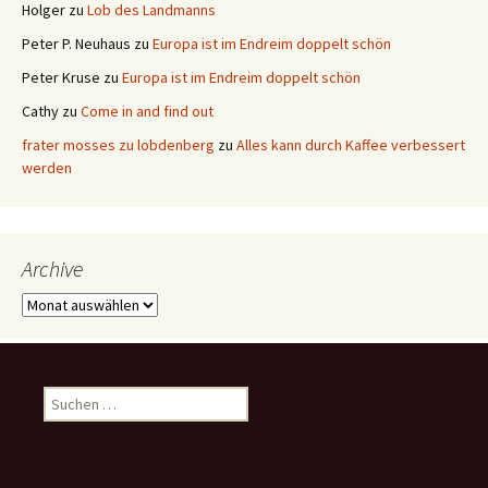
Holger
zu
Lob des Landmanns
Peter P. Neuhaus
zu
Europa ist im Endreim doppelt schön
Peter Kruse
zu
Europa ist im Endreim doppelt schön
Cathy
zu
Come in and find out
frater mosses zu lobdenberg
zu
Alles kann durch Kaffee verbessert
werden
Archive
Archive
Suchen
nach: