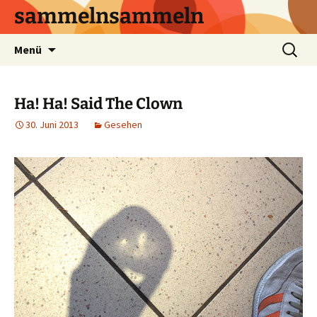
sammelnsammeln
Zum
Suchen
Menü
Inhalt
nach:
springen
Ha! Ha! Said The Clown
30. Juni 2013
Gesehen