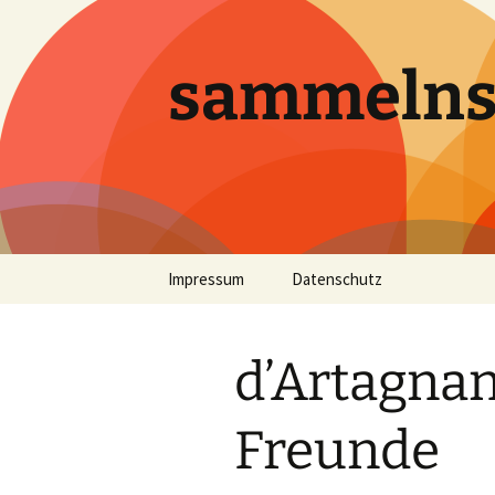
sammeln
Zum
Impressum
Datenschutz
Inhalt
springen
d’Artagnan
Freunde