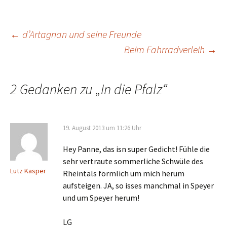
Beitrags-
←
d’Artagnan und seine Freunde
Beim Fahrradverleih
→
Navigation
2 Gedanken zu „
In die Pfalz
“
19. August 2013 um 11:26 Uhr
Hey Panne, das isn super Gedicht! Fühle die
sehr vertraute sommerliche Schwüle des
Lutz Kasper
Rheintals förmlich um mich herum
aufsteigen. JA, so isses manchmal in Speyer
und um Speyer herum!
LG