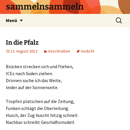
sammelnsammeln
Zum
Suchen
Menü
Inhalt
nach:
springen
In die Pfalz
13. August 2013
Geschrieben
Gedicht
Brücken strecken sich und fliehen,
ICEs nach Süden ziehen.
Drinnen suche ich das Weite,
leider auf der Sonnenseite.
Tropfen platschen auf die Zeitung,
Funken schlägt die Oberleitung.
Husch, der Zug huscht hitzig schnell.
Nachbar schreibt Geschäftsmodell.