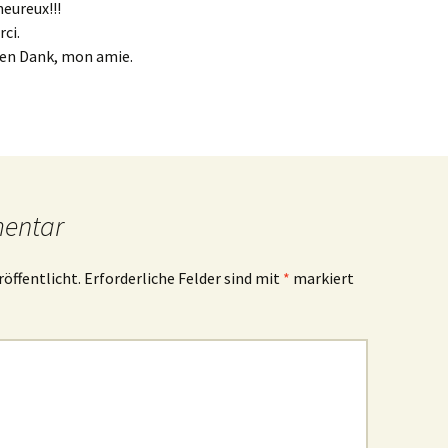
heureux!!!
rci.
elen Dank, mon amie.
mentar
röffentlicht.
Erforderliche Felder sind mit
*
markiert