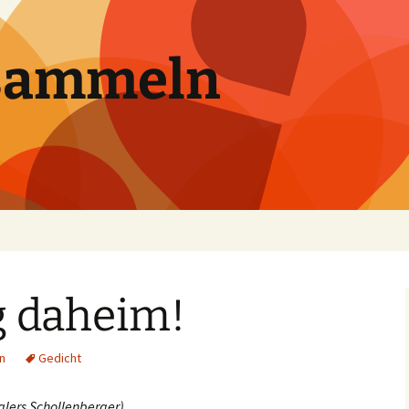
sammeln
g daheim!
n
Gedicht
lers Schollenberger)