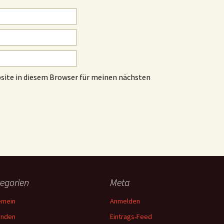
site in diesem Browser für meinen nächsten
egorien
Meta
emein
Anmelden
unden
Eintrags-Feed