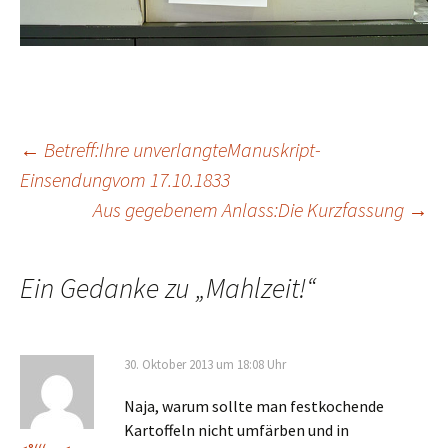
Beitrags-
←
Betreff:Ihre unverlangteManuskript-
Einsendungvom 17.10.1833
Aus gegebenem Anlass:Die Kurzfassung
→
Navigation
Ein Gedanke zu „
Mahlzeit!
“
30. Oktober 2013 um 18:08 Uhr
Naja, warum sollte man festkochende
Kartoffeln nicht umfärben und in