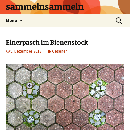
sammelnsammeln
Zum
Suchen
Menü
Inhalt
nach:
springen
Einerpasch im Bienenstock
9. Dezember 2013
Gesehen