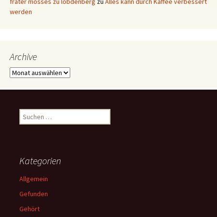
frater mosses zu lobdenberg
zu
Alles kann durch Kaffee verbessert
werden
Archive
Archive
Suchen
nach:
Kategorien
Allgemein
Gefunden
Gehört