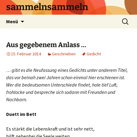
sammelnsammeln
Zum
Suchen
Menü
Inhalt
nach:
springen
Aus gegebenem Anlass …
15. Februar 2014
Geschrieben
Gedicht
… gibt es die Neufassung eines Gedichts unter anderem Titel,
das vor beinah zwei Jahren schon einmal hier erschienen ist.
Wer die bedeutsamen Unterschiede findet, hole tief Luft,
frohlocke und bespreche sich sodann mit Freunden und
Nachbarn.
Duett im Bett
Es stärkt die Lebenskraft und ist sehr nett,
hilft nebenbei die Seele weiten,