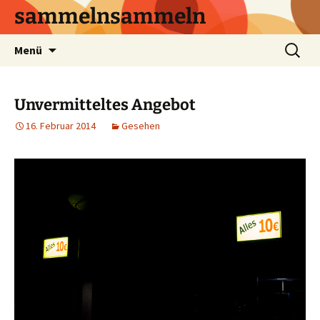
sammelnsammeln
Zum
Suchen
Menü
Inhalt
nach:
springen
Unvermitteltes Angebot
16. Februar 2014
Gesehen