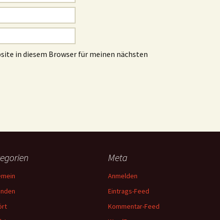
site in diesem Browser für meinen nächsten
egorien
Meta
emein
Anmelden
unden
Eintrags-Feed
rt
Kommentar-Feed