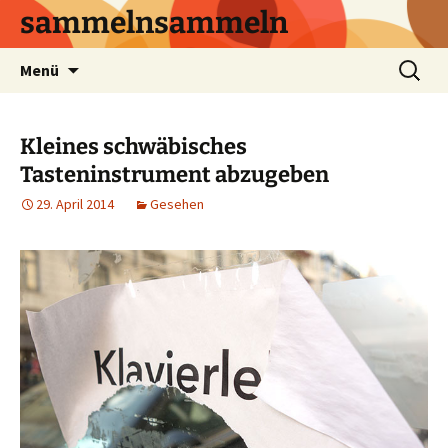
sammelnsammeln
Zum
Suchen
Menü
Inhalt
nach:
springen
Kleines schwäbisches
Tasteninstrument abzugeben
29. April 2014
Gesehen