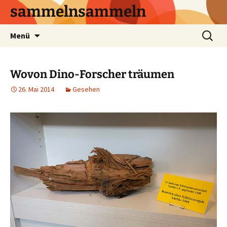
sammelnsammeln
Zum
Suchen
Menü
Inhalt
nach:
springen
Wovon Dino-Forscher träumen
26. Mai 2014
Gesehen