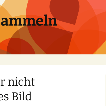
sammeln
r nicht
s Bild