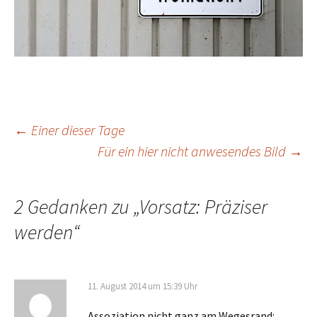
Beitrags-
←
Einer dieser Tage
Für ein hier nicht anwesendes Bild
→
Navigation
2 Gedanken zu „
Vorsatz: Präziser
werden
“
11. August 2014 um 15:39 Uhr
Assoziation nicht ganz am Wegesrand: