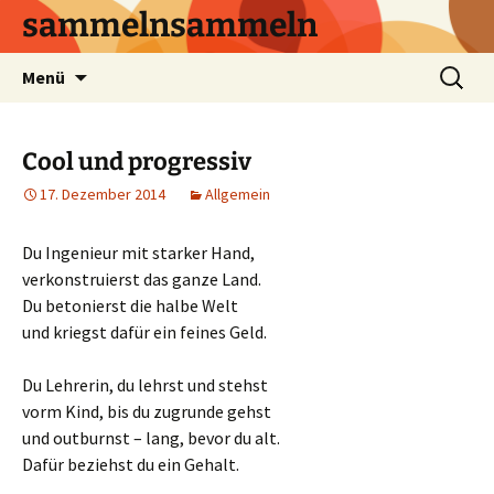
sammelnsammeln
Zum
Suchen
Menü
Inhalt
nach:
springen
Cool und progressiv
17. Dezember 2014
Allgemein
Du Ingenieur mit starker Hand,
verkonstruierst das ganze Land.
Du betonierst die halbe Welt
und kriegst dafür ein feines Geld.
Du Lehrerin, du lehrst und stehst
vorm Kind, bis du zugrunde gehst
und outburnst – lang, bevor du alt.
Dafür beziehst du ein Gehalt.