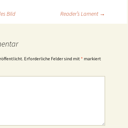
es Bild
Reader’s Lament
→
mentar
röffentlicht.
Erforderliche Felder sind mit
*
markiert