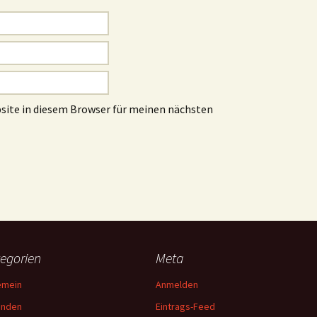
site in diesem Browser für meinen nächsten
egorien
Meta
emein
Anmelden
unden
Eintrags-Feed