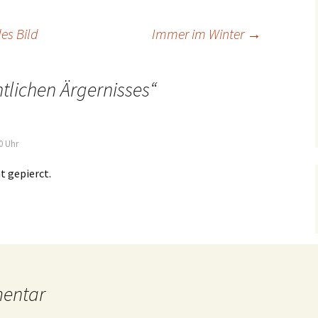
es Bild
Immer im Winter
→
ntlichen Ärgernisses
“
0 Uhr
t gepierct.
mentar