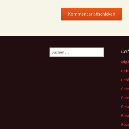
Suchen
Kat
nach:
Allg
Gef
Gehö
Gele
Gel
Gesc
Ges
Geze