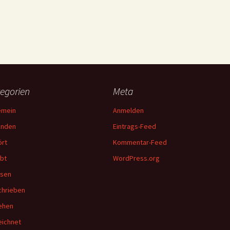
egorien
Meta
emein
Anmelden
unden
Eintrags-Feed
rt
Kommentar-Feed
bt
WordPress.org
esen
hrieben
ehen
ichnet