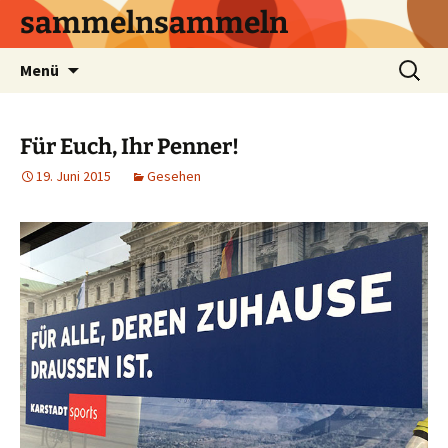
sammelnsammeln
Zum
Suchen
Menü
Inhalt
nach:
springen
Für Euch, Ihr Penner!
19. Juni 2015
Gesehen