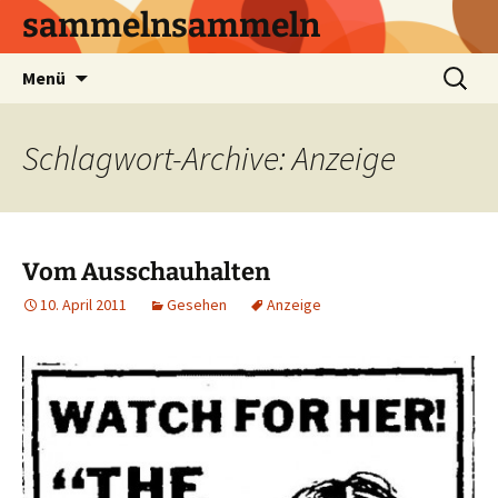
sammelnsammeln
Zum
Suchen
Menü
Inhalt
nach:
springen
Schlagwort-Archive: Anzeige
Vom Ausschauhalten
10. April 2011
Gesehen
Anzeige