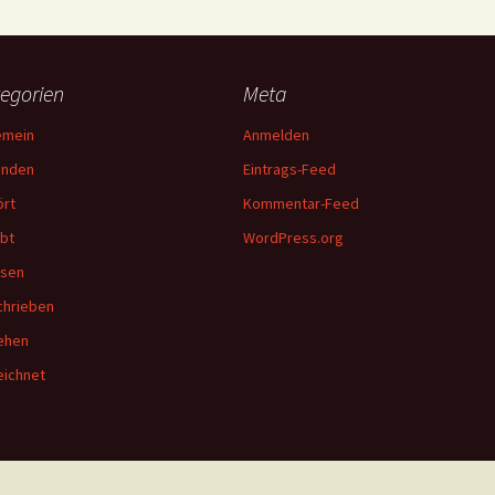
egorien
Meta
emein
Anmelden
unden
Eintrags-Feed
rt
Kommentar-Feed
bt
WordPress.org
esen
hrieben
ehen
ichnet