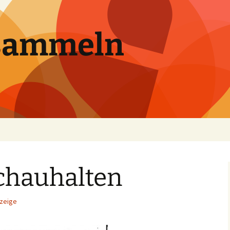
sammeln
chauhalten
zeige