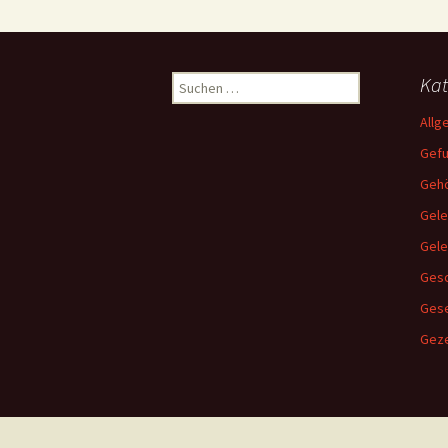
Suchen
Kat
nach:
Allg
Gef
Gehö
Gele
Gel
Gesc
Ges
Geze