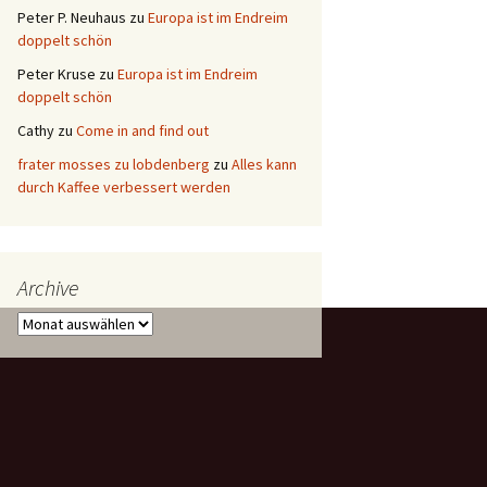
Peter P. Neuhaus
zu
Europa ist im Endreim
doppelt schön
Peter Kruse
zu
Europa ist im Endreim
doppelt schön
Cathy
zu
Come in and find out
frater mosses zu lobdenberg
zu
Alles kann
durch Kaffee verbessert werden
Archive
Archive