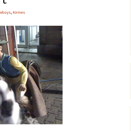
wboys
,
Kirmes