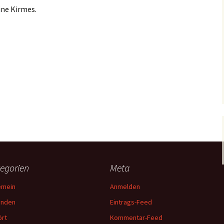
ine Kirmes.
egorien
Meta
emein
Anmelden
unden
Eintrags-Feed
rt
Kommentar-Feed