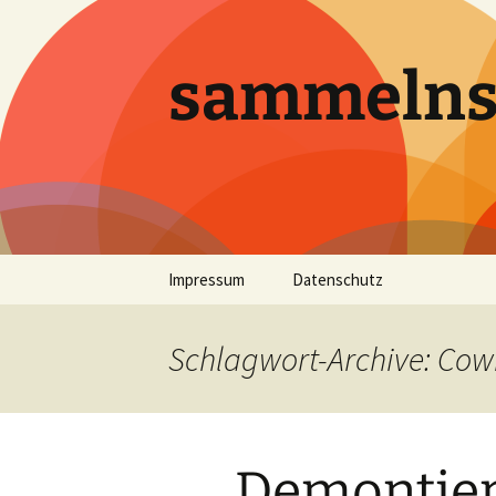
sammeln
Zum
Impressum
Datenschutz
Inhalt
springen
Schlagwort-Archive: Co
Demontier