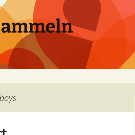
sammeln
wboys
t