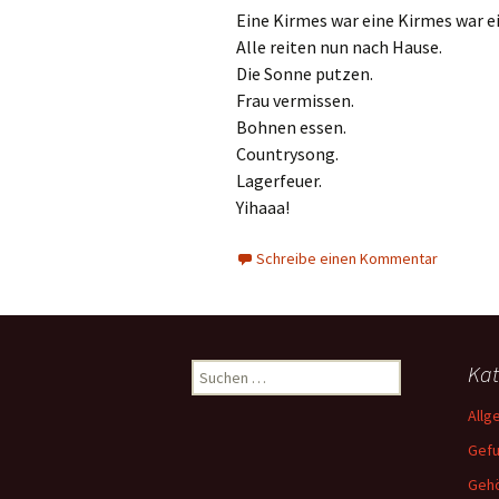
Eine Kirmes war eine Kirmes war e
Alle reiten nun nach Hause.
Die Sonne putzen.
Frau vermissen.
Bohnen essen.
Countrysong.
Lagerfeuer.
Yihaaa!
Schreibe einen Kommentar
Suchen
Kat
nach:
Allg
Gef
Gehö