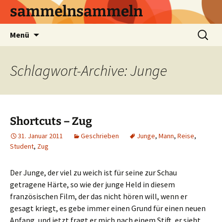
sammelnsammeln
Zum
Suchen
Menü
Inhalt
nach:
springen
Schlagwort-Archive: Junge
Shortcuts – Zug
31. Januar 2011
Geschrieben
Junge
,
Mann
,
Reise
,
Student
,
Zug
Der Junge, der viel zu weich ist für seine zur Schau
getragene Härte, so wie der junge Held in diesem
französischen Film, der das nicht hören will, wenn er
gesagt kriegt, es gebe immer einen Grund für einen neuen
Anfang, und jetzt fragt er mich nach einem Stift, er sieht