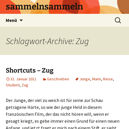
sammelnsammeln
Zum
Suchen
Menü
Inhalt
nach:
springen
Schlagwort-Archive: Zug
Shortcuts – Zug
31. Januar 2011
Geschrieben
Junge
,
Mann
,
Reise
,
Student
,
Zug
Der Junge, der viel zu weich ist für seine zur Schau
getragene Härte, so wie der junge Held in diesem
französischen Film, der das nicht hören will, wenn er
gesagt kriegt, es gebe immer einen Grund für einen neuen
Anfang, und jetzt fragt er mich nach einem Stift, er sieht