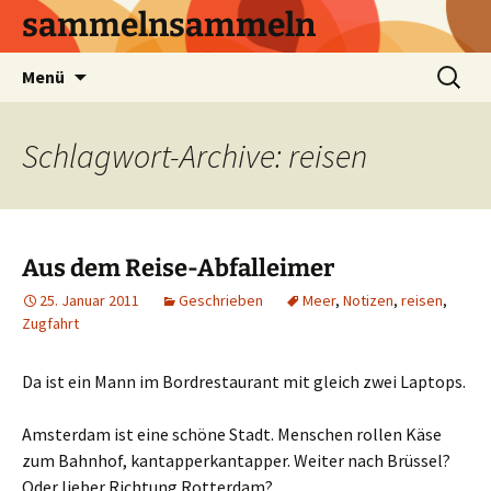
sammelnsammeln
Zum
Suchen
Menü
Inhalt
nach:
springen
Schlagwort-Archive: reisen
Aus dem Reise-Abfalleimer
25. Januar 2011
Geschrieben
Meer
,
Notizen
,
reisen
,
Zugfahrt
Da ist ein Mann im Bordrestaurant mit gleich zwei Laptops.
Amsterdam ist eine schöne Stadt. Menschen rollen Käse
zum Bahnhof, kantapperkantapper. Weiter nach Brüssel?
Oder lieber Richtung Rotterdam?