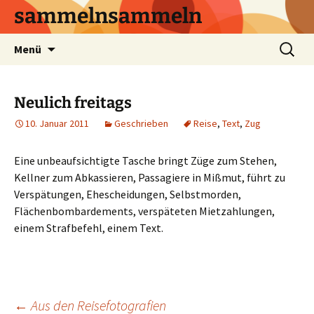
sammelnsammeln
Zum
Suchen
Menü
Inhalt
nach:
springen
Neulich freitags
10. Januar 2011
Geschrieben
Reise
,
Text
,
Zug
Eine unbeaufsichtigte Tasche bringt Züge zum Stehen,
Kellner zum Abkassieren, Passagiere in Mißmut, führt zu
Verspätungen, Ehescheidungen, Selbstmorden,
Flächenbombardements, verspäteten Mietzahlungen,
einem Strafbefehl, einem Text.
←
Aus den Reisefotografien