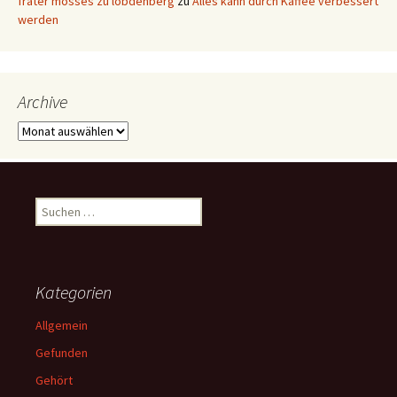
frater mosses zu lobdenberg
zu
Alles kann durch Kaffee verbessert
werden
Archive
Archive
Suchen
nach:
Kategorien
Allgemein
Gefunden
Gehört