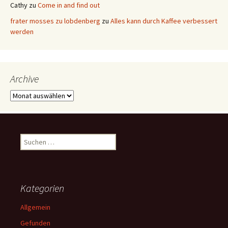
Cathy
zu
Come in and find out
frater mosses zu lobdenberg
zu
Alles kann durch Kaffee verbessert
werden
Archive
Archive
Suchen
nach:
Kategorien
Allgemein
Gefunden