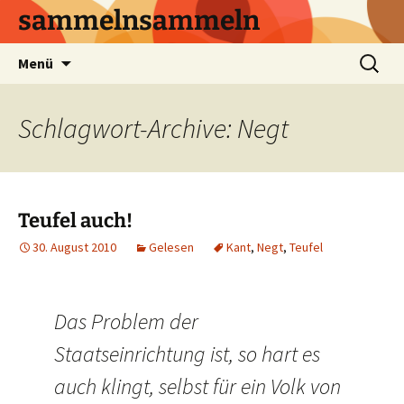
sammelnsammeln
Zum
Suchen
Menü
Inhalt
nach:
springen
Schlagwort-Archive: Negt
Teufel auch!
30. August 2010
Gelesen
Kant
,
Negt
,
Teufel
Das Problem der
Staatseinrichtung ist, so hart es
auch klingt, selbst für ein Volk von