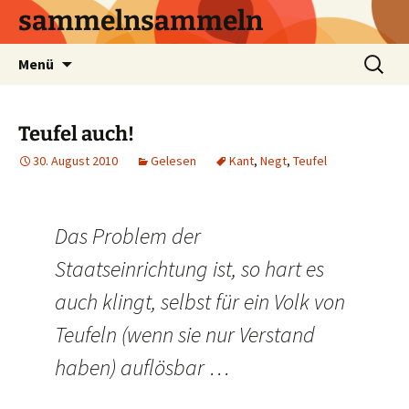
sammelnsammeln
Zum
Suchen
Menü
Inhalt
nach:
springen
Teufel auch!
30. August 2010
Gelesen
Kant
,
Negt
,
Teufel
Das Problem der
Staatseinrichtung ist, so hart es
auch klingt, selbst für ein Volk von
Teufeln (wenn sie nur Verstand
haben) auflösbar …