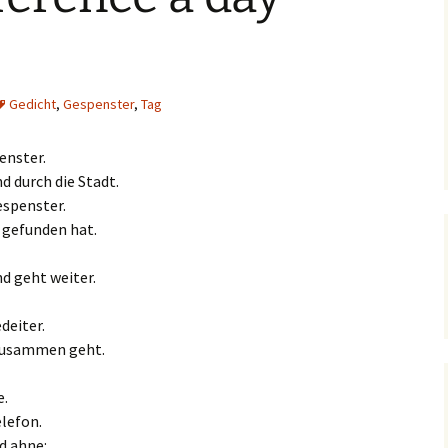
Gedicht
,
Gespenster
,
Tag
enster.
d durch die Stadt.
espenster.
h gefunden hat.
d geht weiter.
deiter.
 zusammen geht.
e.
lefon.
d ahne: