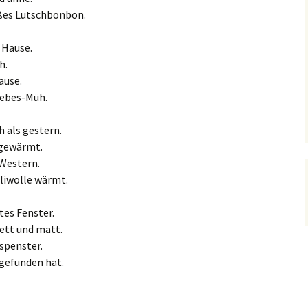
üßes Lutschbonbon.
 Hause.
h.
ause.
iebes-Müh.
 als gestern.
fgewärmt.
 Western.
lliwolle wärmt.
tes Fenster.
ett und matt.
espenster.
 gefunden hat.