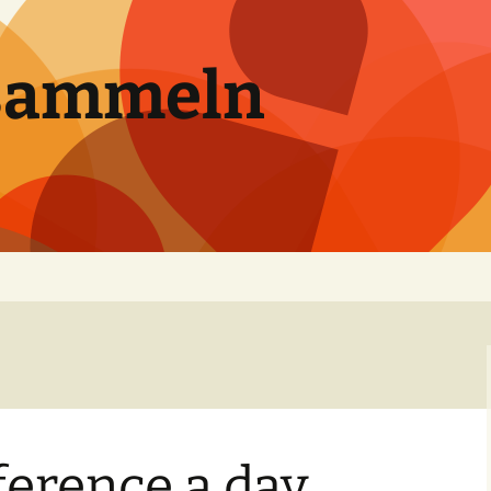
sammeln
ference a day