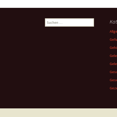
Suchen
Kat
nach:
Allg
Gef
Gehö
Gele
Gel
Gesc
Ges
Geze