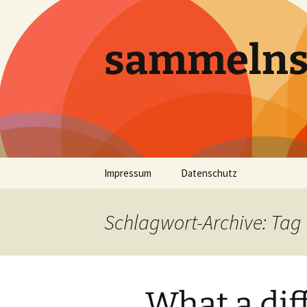
sammeln
Zum
Impressum
Datenschutz
Inhalt
springen
Schlagwort-Archive: Tag
What a dif