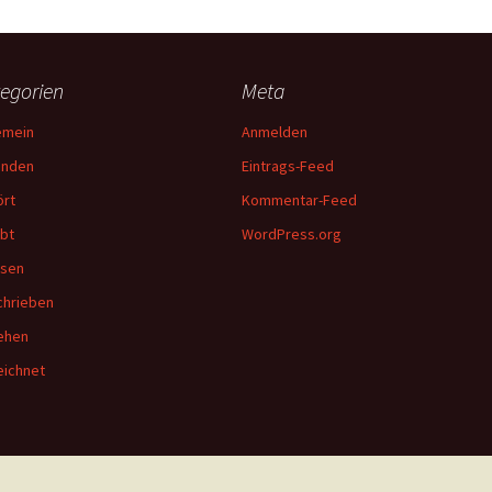
egorien
Meta
emein
Anmelden
unden
Eintrags-Feed
rt
Kommentar-Feed
bt
WordPress.org
esen
hrieben
ehen
ichnet