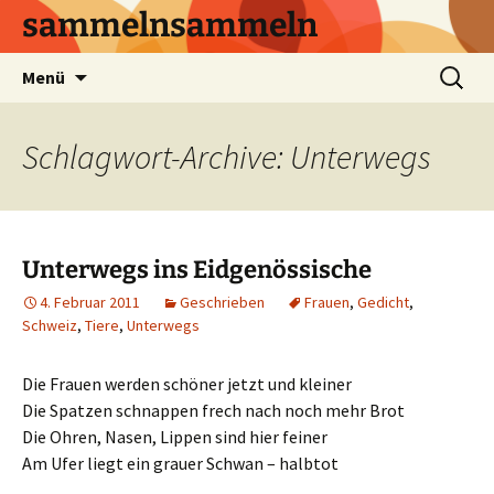
sammelnsammeln
Zum
Suchen
Menü
Inhalt
nach:
springen
Schlagwort-Archive: Unterwegs
Unterwegs ins Eidgenössische
4. Februar 2011
Geschrieben
Frauen
,
Gedicht
,
Schweiz
,
Tiere
,
Unterwegs
Die Frauen werden schöner jetzt und kleiner
Die Spatzen schnappen frech nach noch mehr Brot
Die Ohren, Nasen, Lippen sind hier feiner
Am Ufer liegt ein grauer Schwan – halbtot