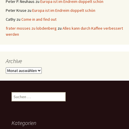
Peter P. Neuhaus
zu
Europa ist im Endreim doppelt schön
Peter Kruse
zu
Europa ist im Endreim doppelt schön
Cathy
zu
Come in and find out
frater mosses zu lobdenberg
zu
Alles kann durch Kaffee verbessert
werden
Archive
Archive
Suchen
nach:
Kategorien