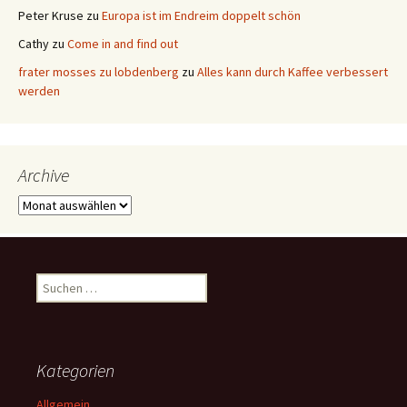
Peter Kruse
zu
Europa ist im Endreim doppelt schön
Cathy
zu
Come in and find out
frater mosses zu lobdenberg
zu
Alles kann durch Kaffee verbessert
werden
Archive
Archive
Suchen
nach:
Kategorien
Allgemein