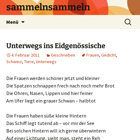
sammelnsammeln
Zum
Suchen
Menü
Inhalt
nach:
springen
Unterwegs ins Eidgenössische
4. Februar 2011
Geschrieben
Frauen
,
Gedicht
,
Schweiz
,
Tiere
,
Unterwegs
Die Frauen werden schöner jetzt und kleiner
Die Spatzen schnappen frech nach noch mehr Brot
Die Ohren, Nasen, Lippen sind hier feiner
Am Ufer liegt ein grauer Schwan – halbtot
Die Frauen haben süße kleine Hintern
Das Schiff legt tutend ab – vor mir der See
Bei solchen Hintern will ich gerne überwintern
Auf einer Lichtung, sieht man, steht ein Reh