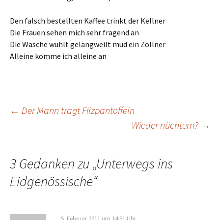
Den falsch bestellten Kaffee trinkt der Kellner
Die Frauen sehen mich sehr fragend an
Die Wäsche wühlt gelangweilt müd ein Zöllner
Alleine komme ich alleine an
Beitrags-
←
Der Mann trägt Filzpantoffeln
Wieder nüchtern?
→
Navigation
3 Gedanken zu „
Unterwegs ins
Eidgenössische
“
5. Februar 2011 um 14:51 Uhr