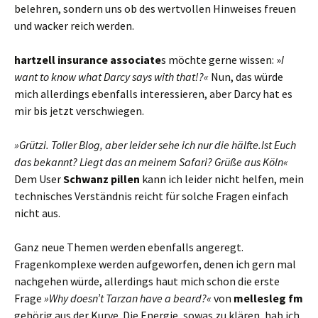
belehren, sondern uns ob des wertvollen Hinweises freuen
und wacker reich werden.
hartzell insurance associate
s möchte gerne wissen: »
I
want to know what Darcy says with that!?«
Nun, das würde
mich allerdings ebenfalls interessieren, aber Darcy hat es
mir bis jetzt verschwiegen.
»Grützi. Toller Blog, aber leider sehe ich nur die hälfte.Ist Euch
das bekannt? Liegt das an meinem Safari? Grüße aus Köln«
Dem User
Schwanz pillen
kann ich leider nicht helfen, mein
technisches Verständnis reicht für solche Fragen einfach
nicht aus.
Ganz neue Themen werden ebenfalls angeregt.
Fragenkomplexe werden aufgeworfen, denen ich gern mal
nachgehen würde, allerdings haut mich schon die erste
Frage
»Why doesn’t Tarzan have a beard?«
von
mellesleg fm
gehörig aus der Kurve. Die Energie, sowas zu klären, hab ich