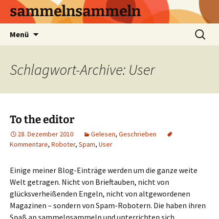
sammelnsammeln
Zum
Suchen
Menü
Inhalt
nach:
springen
Schlagwort-Archive: User
To the editor
28. Dezember 2010
Gelesen
,
Geschrieben
Kommentare
,
Roboter
,
Spam
,
User
Einige meiner Blog-Einträge werden um die ganze weite
Welt getragen. Nicht von Brieftauben, nicht von
glücksverheißenden Engeln, nicht von altgewordenen
Magazinen – sondern von Spam-Robotern. Die haben ihren
Spaß an sammelnsammeln und unterrichten sich