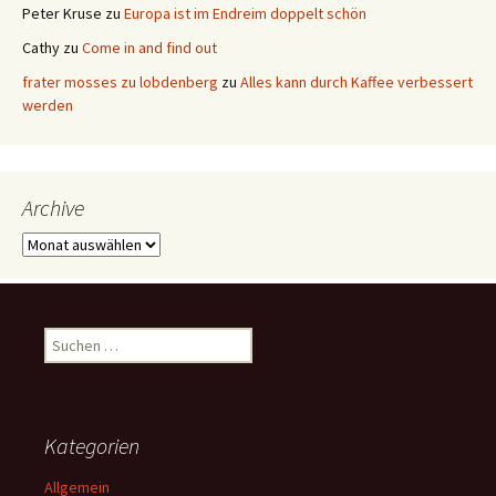
Peter Kruse
zu
Europa ist im Endreim doppelt schön
Cathy
zu
Come in and find out
frater mosses zu lobdenberg
zu
Alles kann durch Kaffee verbessert
werden
Archive
Archive
Suchen
nach:
Kategorien
Allgemein