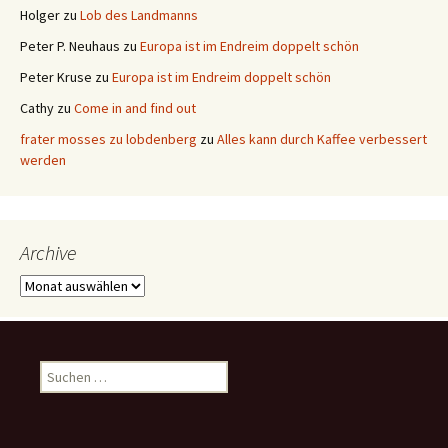
Holger
zu
Lob des Landmanns
Peter P. Neuhaus
zu
Europa ist im Endreim doppelt schön
Peter Kruse
zu
Europa ist im Endreim doppelt schön
Cathy
zu
Come in and find out
frater mosses zu lobdenberg
zu
Alles kann durch Kaffee verbessert
werden
Archive
Archive
Suchen
nach: