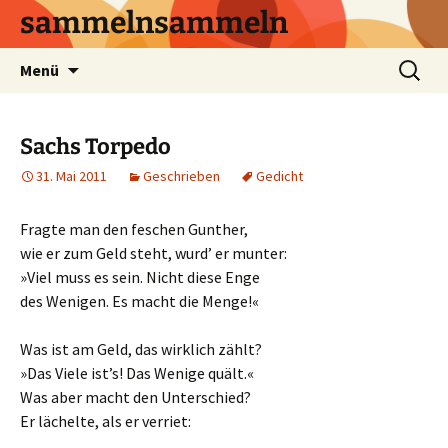
sammelnsammeln
Zum
Suchen
Menü
Inhalt
nach:
springen
Sachs Torpedo
31. Mai 2011
Geschrieben
Gedicht
Fragte man den feschen Gunther,
wie er zum Geld steht, wurd’ er munter:
»Viel muss es sein. Nicht diese Enge
des Wenigen. Es macht die Menge!«
Was ist am Geld, das wirklich zählt?
»Das Viele ist’s! Das Wenige quält.«
Was aber macht den Unterschied?
Er lächelte, als er verriet: