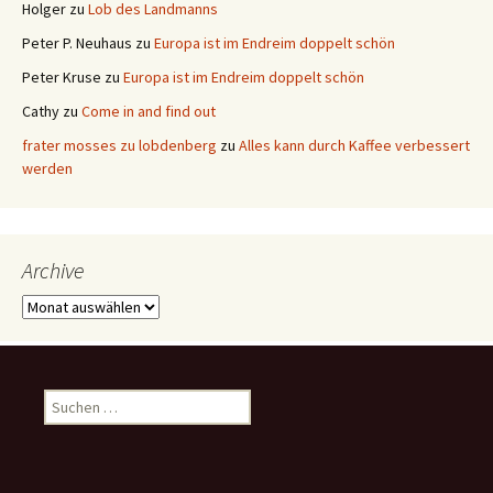
Holger
zu
Lob des Landmanns
Peter P. Neuhaus
zu
Europa ist im Endreim doppelt schön
Peter Kruse
zu
Europa ist im Endreim doppelt schön
Cathy
zu
Come in and find out
frater mosses zu lobdenberg
zu
Alles kann durch Kaffee verbessert
werden
Archive
Archive
Suchen
nach: