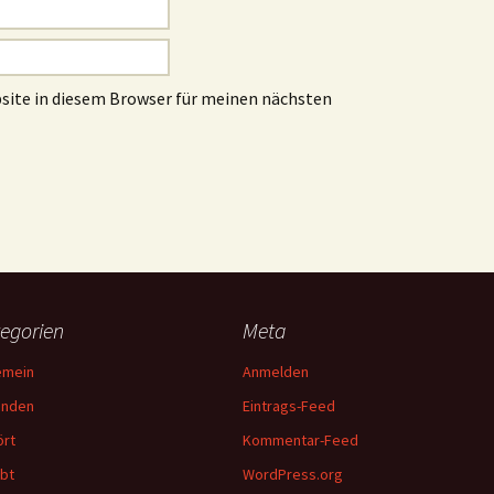
site in diesem Browser für meinen nächsten
egorien
Meta
emein
Anmelden
unden
Eintrags-Feed
rt
Kommentar-Feed
bt
WordPress.org