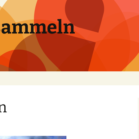
sammeln
n