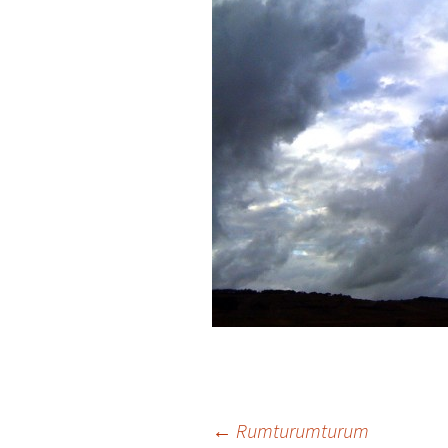
Beitrags-
←
Rumturumturum