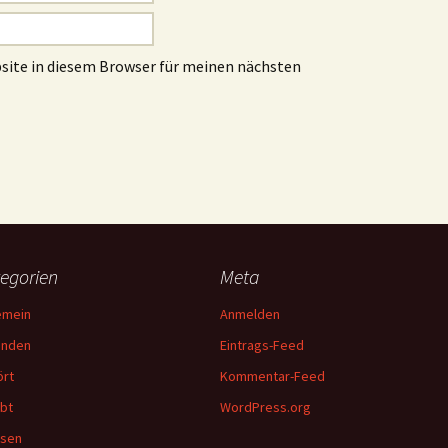
site in diesem Browser für meinen nächsten
egorien
Meta
emein
Anmelden
unden
Eintrags-Feed
rt
Kommentar-Feed
bt
WordPress.org
esen