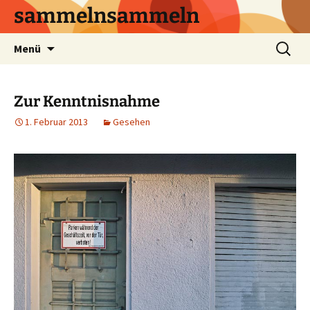
sammelnsammeln
Zum
Suchen
Menü
Inhalt
nach:
springen
Zur Kenntnisnahme
1. Februar 2013
Gesehen