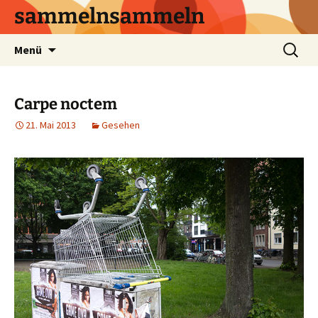
sammelnsammeln
Zum
Suchen
Menü
Inhalt
nach:
springen
Carpe noctem
21. Mai 2013
Gesehen