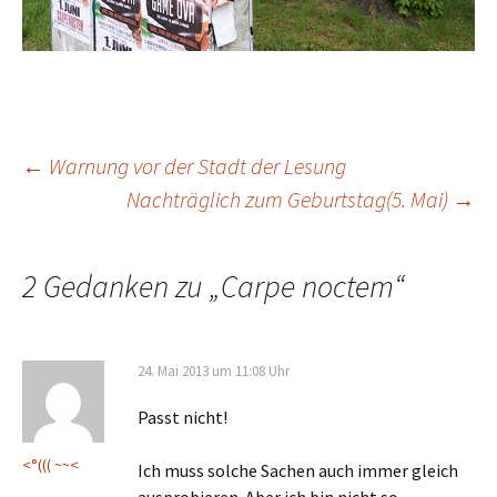
Beitrags-
←
Warnung vor der Stadt der Lesung
Nachträglich zum Geburtstag(5. Mai)
→
Navigation
2 Gedanken zu „
Carpe noctem
“
24. Mai 2013 um 11:08 Uhr
Passt nicht!
<°((( ~~<
Ich muss solche Sachen auch immer gleich
ausprobieren. Aber ich bin nicht so