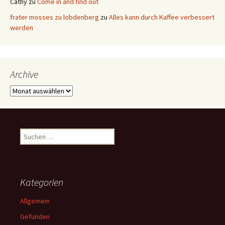
Cathy
zu
Come in and find out
frater mosses zu lobdenberg
zu
Alles kann durch Kaffee verbessert
werden
Archive
Archive
Suchen
nach:
Kategorien
Allgemein
Gefunden