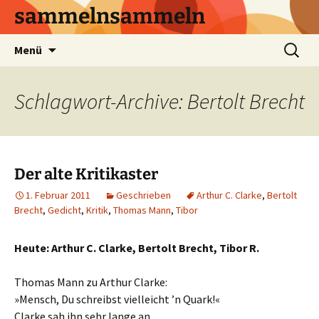
sammelnsammeln
Zum
Suchen
Menü
Inhalt
nach:
springen
Schlagwort-Archive: Bertolt Brecht
Der alte Kritikaster
1. Februar 2011
Geschrieben
Arthur C. Clarke
,
Bertolt
Brecht
,
Gedicht
,
Kritik
,
Thomas Mann
,
Tibor
Heute: Arthur C. Clarke, Bertolt Brecht, Tibor R.
Thomas Mann zu Arthur Clarke:
»Mensch, Du schreibst vielleicht ’n Quark!«
Clarke sah ihn sehr lange an.