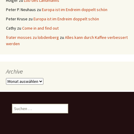
Holger
zu
Lob des Landmanns
Peter P. Neuhaus
zu
Europa ist im Endreim doppelt schön
Peter Kruse
zu
Europa ist im Endreim doppelt schön
Cathy
zu
Come in and find out
frater mosses zu lobdenberg
zu
Alles kann durch Kaffee verbessert
werden
Archive
Archive
Suchen
nach: