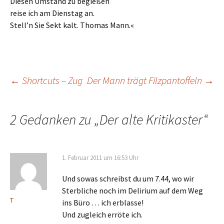
Diesen Umstand zu begießen
reise ich am Dienstag an.
Stell’n Sie Sekt kalt. Thomas Mann.«
Beitrags-
←
Shortcuts – Zug
Der Mann trägt Filzpantoffeln
→
Navigation
2 Gedanken zu „
Der alte Kritikaster
“
1. Februar 2011 um 16:53 Uhr
Und sowas schreibst du um 7.44, wo wir
Sterbliche noch im Delirium auf dem Weg
T
ins Büro … ich erblasse!
Und zugleich erröte ich.