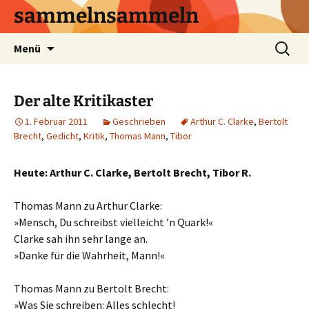
sammelnsammeln
Zum
Suchen
Menü
Inhalt
nach:
springen
Der alte Kritikaster
1. Februar 2011
Geschrieben
Arthur C. Clarke
,
Bertolt
Brecht
,
Gedicht
,
Kritik
,
Thomas Mann
,
Tibor
Heute: Arthur C. Clarke, Bertolt Brecht, Tibor R.
Thomas Mann zu Arthur Clarke:
»Mensch, Du schreibst vielleicht ’n Quark!«
Clarke sah ihn sehr lange an.
»Danke für die Wahrheit, Mann!«
Thomas Mann zu Bertolt Brecht:
»Was Sie schreiben: Alles schlecht!