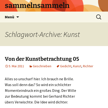
sammelnsammeln
Zum
Suchen
Menü
Inhalt
nach:
springen
Schlagwort-Archive: Kunst
Von der Kunstbetrachtung 05
5. Mai 2011
Geschrieben
Gedicht
,
Kunst
,
Richter
Alles so unscharf hier. Ich brauch ne Brille.
Was soll denn das? So wird ein schlichter
Momenteindruck ein großes Ding. Der Wille
zur Bedeutung kommt bei Gerhard Richter
übers Verwischte. Die Idee wird dichter.