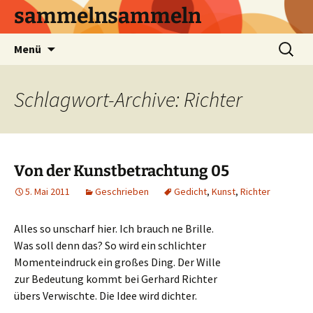
sammelnsammeln
Zum
Suchen
Menü
Inhalt
nach:
springen
Schlagwort-Archive: Richter
Von der Kunstbetrachtung 05
5. Mai 2011
Geschrieben
Gedicht
,
Kunst
,
Richter
Alles so unscharf hier. Ich brauch ne Brille.
Was soll denn das? So wird ein schlichter
Momenteindruck ein großes Ding. Der Wille
zur Bedeutung kommt bei Gerhard Richter
übers Verwischte. Die Idee wird dichter.