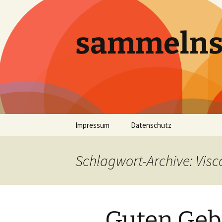
sammeln
Zum
Impressum
Datenschutz
Inhalt
springen
Schlagwort-Archive: Visc
Guten Gebu