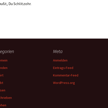
wußt, Du Schlitzohr.
egorien
Meta
emein
Anmelden
unden
Eintrags-Feed
rt
Kommentar-Feed
bt
WordPress.org
esen
hrieben
ehen