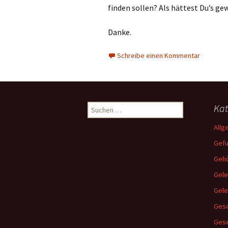
finden sollen? Als hättest Du’s ge
Danke.
Schreibe einen Kommentar
Suchen
Kat
nach:
Allg
Gef
Gehö
Gele
Gel
Gesc
Ges