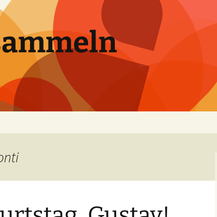
sammeln
onti
rtstag, Gustav!